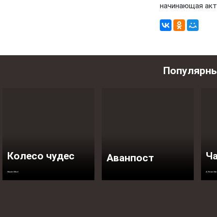
начинающая акт
Популярн
Колесо чудес
Ча
Аванпост
Wonder Wheel
A Private War