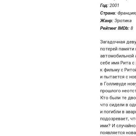
Год:
2001
Страна:
Франция
Жанр:
Эротика
Рейтинг IMDb:
8
Загадочная дев
потерей памяти 
автомобильной 
себе имя Рита с
к фильму с Рито
и пытается с но
в Голливуде нов
прошлого неотст
Кто были те дво
что сидели в од
и погибли в ава
подозревает, чт
ими? И случайно
появляется нова