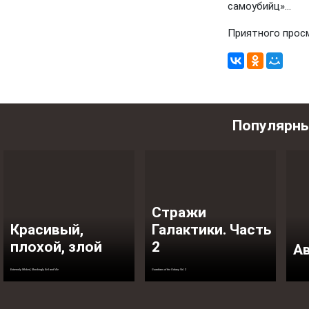
самоубийц»...
Приятного прос
Популярн
Стражи
Красивый,
Галактики. Часть
плохой, злой
2
А
Extremely Wicked, Shockingly Evil and Vile
Guardians of the Galaxy Vol. 2