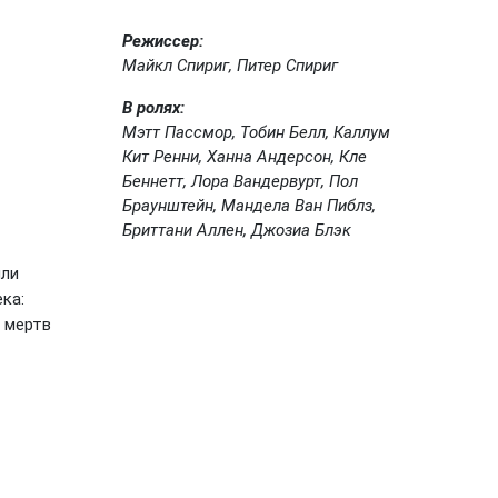
Режиссер:
Майкл Спириг, Питер Спириг
В ролях:
Мэтт Пассмор, Тобин Белл, Каллум
Кит Ренни, Ханна Андерсон, Кле
Беннетт, Лора Вандервурт, Пол
Браунштейн, Мандела Ван Пиблз,
Бриттани Аллен, Джозиа Блэк
или
ка:
 мертв