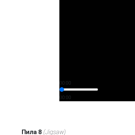
00:00
00:00
Пила 8
(Jigsaw)