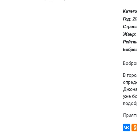
Kатего
Год:
20
Страна
Жанр:
Рейтин
Бобрей
Боброг
В гор
опреде
Джона
уже бо
подоб
Прият