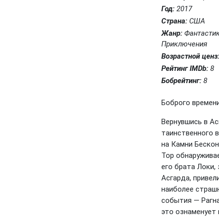
Год:
2017
Страна:
США
Жанр:
Фантастик
Приключения
Возрастной ценз
Рейтинг IMDb:
8
Бобрейтинг:
8
Боброго времени 
Вернувшись в Ас
таинственного в
на Камни Бескон
Тор обнаруживае
его брата Локи,
Асгарда, привел
наиболее страш
события — Рагна
это ознаменует