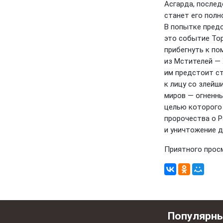
Асгарда, после
станет его полн
В попытке пред
это событие То
прибегнуть к п
из Мстителей — 
им предстоит с
к лицу со злейш
миров — огненн
целью которого
пророчества о Р
и уничтожение д
Приятного прос
Популярн