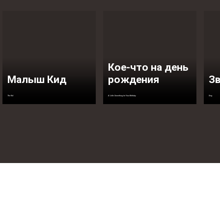
Кое-что на день
Малыш Кид
рождения
З
The Kid
A Little Something for Your Birthday
Sing