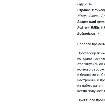
Год:
2018
Страна:
Великоб
Жанр:
Ужасы, Д
Возрастной ценз
Рейтинг IMDb:
6.
Бобрейтинг:
7
Боброго времени 
Профессор псих
историю трех ч
столкнулись со
ночного сторож
и бизнесмена. С
настроенный пр
из наблюдателя 
когда получает 
Приятного прос