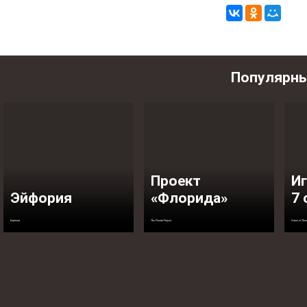
Популярн
Проект
Иг
Эйфория
«Флорида»
7 
Euphoria
The Florida Project
Game of Thron