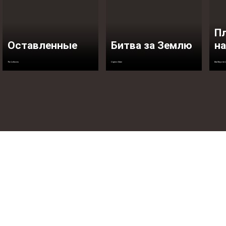
Пл
Оставленные
Битва за Землю
на
The Leftovers
Captive State
Bad Boys for L