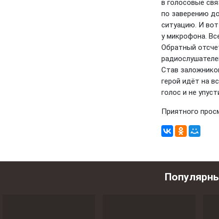
в голосовые свя
по заверению д
ситуацию. И во
у микрофона. Все
Обратный отсче
радиослушателе
Став заложником
герой идёт на в
голос и не упуст
Приятного прос
Популярн