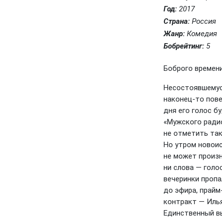
Год:
2017
Страна:
Россия
Жанр:
Комедия
Бобрейтинг:
5
Боброго времени 
Несостоявшемус
наконец-то пове
дня его голос б
«Мужского радио
не отметить та
Но утром новои
не может произ
ни слова — голо
вечеринки пропа
до эфира, прайм
контракт — Илья
Единственный в