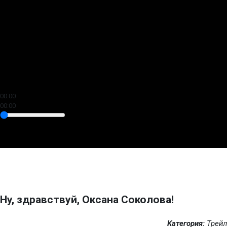
00:00
00:00
Ну, здравствуй, Оксана Соколова!
Kатегория:
Трейл