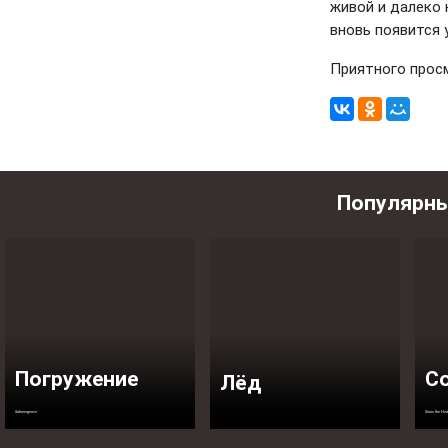
живой и далеко 
вновь появится у 
Приятного прос
Популярн
Погружение
Со
Лёд
Submergence
Sonic the He