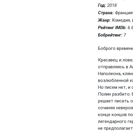
Год:
2018
Страна:
Франция
Жанр:
Комедия, 
Рейтинг IMDb:
6.
Бобрейтинг:
7
Боброго времени 
Красавец и лове
отправляясь в А
Наполеона, клян
возлюбленной е
Но писем нет, и
Полин разбито. 
решает писать о
сочиняя невероя
конце концов по
легендарного гер
не предполагает