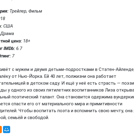
рия:
Трейлер, Фильм
18
:
США
Драма
тной ценз:
18+
г IMDb:
6.7
тинг:
7
живёт с мужем и двумя детьми-подростками в Статен-Айленде
лёку от Нью-Йорка. Ей 40 лет, полжизни она работает
ательницей в детском саду. И ещё у неё есть страсть — поэзи
ды у одного из своих пятилетних воспитанников Лиза открыв
льный поэтический талант. Она становится одержима вундерк
ается спасти его от материального мира и примитивности
дителей. Чтобы воспитать поэта и вспомнить свою мечту, она
ой, семьёй и свободой.