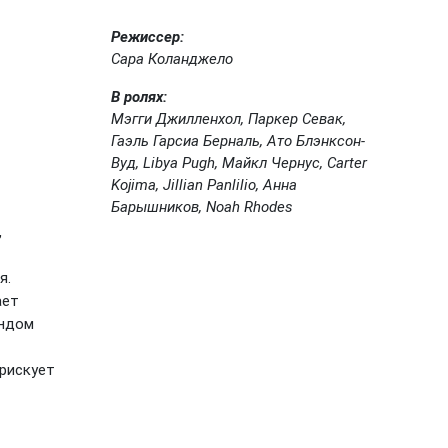
Режиссер:
Сара Коланджело
В ролях:
Мэгги Джилленхол, Паркер Севак,
Гаэль Гарсиа Берналь, Ато Блэнксон-
Вуд, Libya Pugh, Майкл Чернус, Carter
Kojima, Jillian Panlilio, Анна
Барышников, Noah Rhodes
,
я.
ает
индом
 рискует