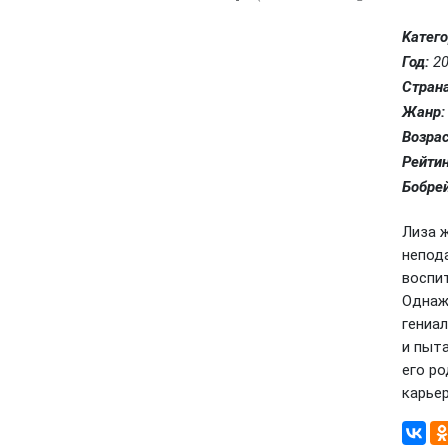
Kатего
Год:
20
Страна
Жанр:
Возрас
Рейтин
Бобрей
Лиза 
непода
воспит
Однаж
гениа
и пыт
его ро
карьер