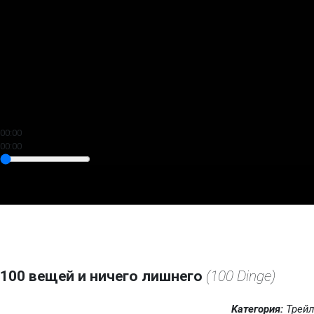
00:00
00:00
100 вещей и ничего лишнего
(100 Dinge)
Kатегория:
Трейл