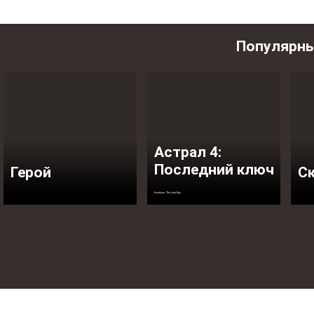
Популярн
Астрал 4:
Последний ключ
Герой
С
Insidious: The Last Key