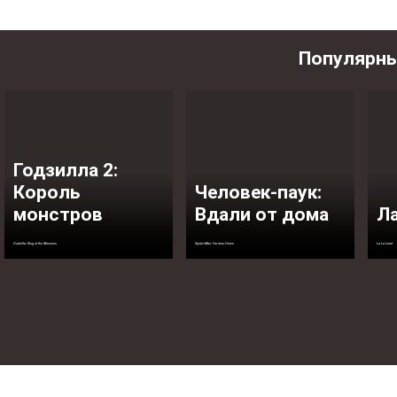
Популярн
Годзилла 2:
Король
Человек-паук:
монстров
Вдали от дома
Ла
Godzilla: King of the Monsters
Spider-Man: Far from Home
La La Land