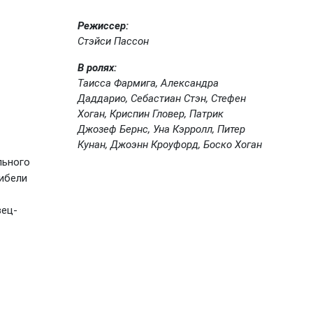
Режиссер:
Стэйси Пассон
В ролях:
Таисса Фармига, Александра
Даддарио, Себастиан Стэн, Стефен
Хоган, Криспин Гловер, Патрик
Джозеф Бернс, Уна Кэрролл, Питер
Кунан, Джоэнн Кроуфорд, Боско Хоган
льного
ибели
вец-