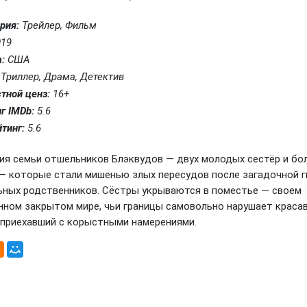
рия:
Трейлер, Фильм
19
:
США
Триллер, Драма, Детектив
тной ценз:
16+
г IMDb:
5.6
тинг:
5.6
ия семьи отшельников Блэквудов — двух молодых сестёр и бо
 — которые стали мишенью злых пересудов после загадочной г
ьных родственников. Сёстры укрываются в поместье — своем
нном закрытом мире, чьи границы самовольно нарушает краса
, приехавший с корыстными намерениями.