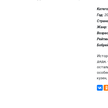
Kатего
Год:
20
Страна
Жанр:
Возрас
Рейтин
Бобрей
Истор
дяди,
остал
особе
кузен