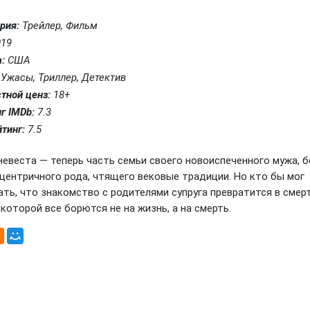
рия:
Трейлер, Фильм
19
:
США
Ужасы, Триллер, Детектив
тной ценз:
18+
г IMDb:
7.3
тинг:
7.5
евеста — теперь часть семьи своего новоиспеченного мужа, б
сцентричного рода, чтящего вековые традиции. Но кто бы мог
ать, что знакомство с родителями супруга превратится в смер
в которой все борются не на жизнь, а на смерть.