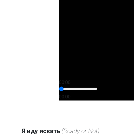
00:00
00:00
Я иду искать
(Ready or Not)