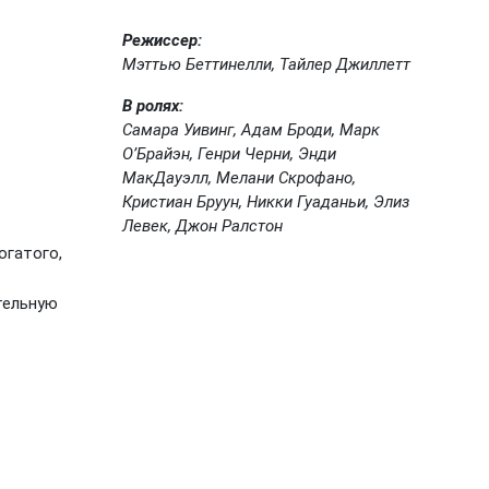
Режиссер:
Мэттью Беттинелли, Тайлер Джиллетт
В ролях:
Самара Уивинг, Адам Броди, Марк
О’Брайэн, Генри Черни, Энди
МакДауэлл, Мелани Скрофано,
Кристиан Бруун, Никки Гуаданьи, Элиз
Левек, Джон Ралстон
огатого,
тельную