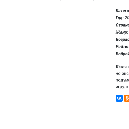
Kатего
Год:
20
Страна
Жанр:
Возрас
Рейтин
Бобрей
Юная н
но эк
подум
игру, 