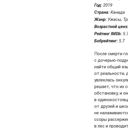
Год:
2019
Страна:
Канада
Жанр:
Ужасы, Тр
Возрастной ценз
Рейтинг IMDb:
5.
Бобрейтинг:
5.7
После смерти г
с дочерью-подр
найти общий яз
от реальности, 
увлеклась оккул
решает, что их 
обстановку, и о
в одинокостоящи
от друзей и шко
не налаживаются
ссоры рассерже
в лес и проводи