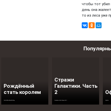
чтобы тот убил
день она жалеет
то из леса уже п
Популярн
Стражи
Рождённый
Галактики. Часть
стать королем
2
О
The Kid Who Would Be King
Guardians of the Galaxy Vol. 2
Ophelia